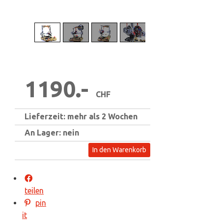
1
/
11
1190.-
CHF
Lieferzeit: mehr als 2 Wochen
An Lager: nein
In den Warenkorb
teilen
pin
it