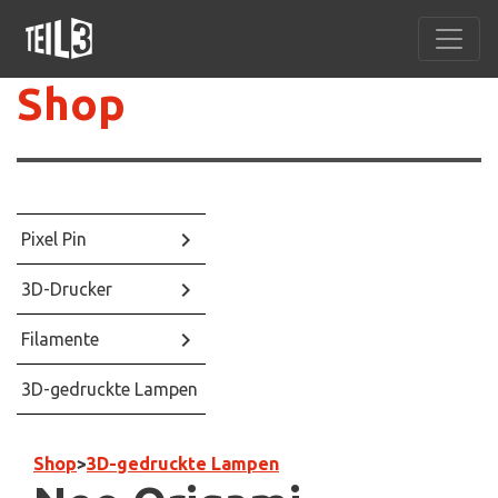
Shop
keyboard_arrow_right
Pixel Pin
keyboard_arrow_right
3D-Drucker
keyboard_arrow_right
Filamente
3D-gedruckte Lampen
Shop
>
3D-gedruckte Lampen