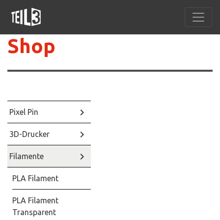
Shop
keyboard_arrow_right
Pixel Pin
keyboard_arrow_right
3D-Drucker
keyboard_arrow_right
Filamente
PLA Filament
PLA Filament
Transparent