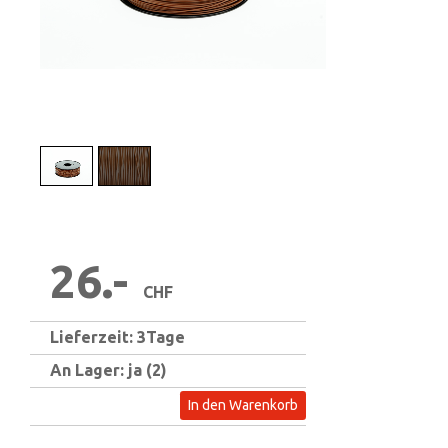
1
/
2
26.-
CHF
Lieferzeit: 3Tage
An Lager: ja (2)
In den Warenkorb