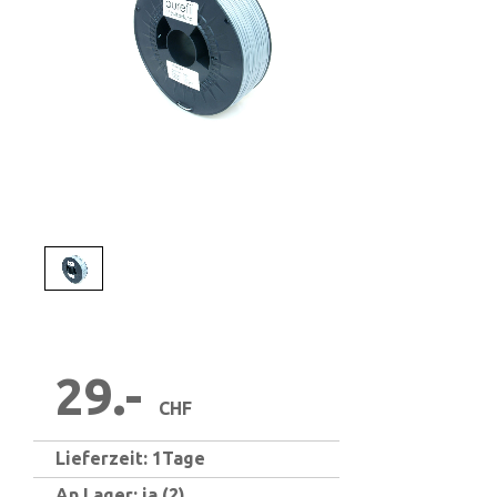
1
/
1
29.-
CHF
Lieferzeit: 1Tage
An Lager: ja (2)