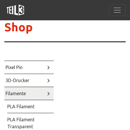
Shop
keyboard_arrow_right
Pixel Pin
keyboard_arrow_right
3D-Drucker
keyboard_arrow_right
Filamente
PLA Filament
PLA Filament
Transparent