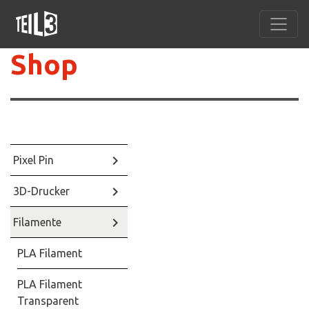
Shop
keyboard_arrow_right
Pixel Pin
keyboard_arrow_right
3D-Drucker
keyboard_arrow_right
Filamente
PLA Filament
PLA Filament
Transparent