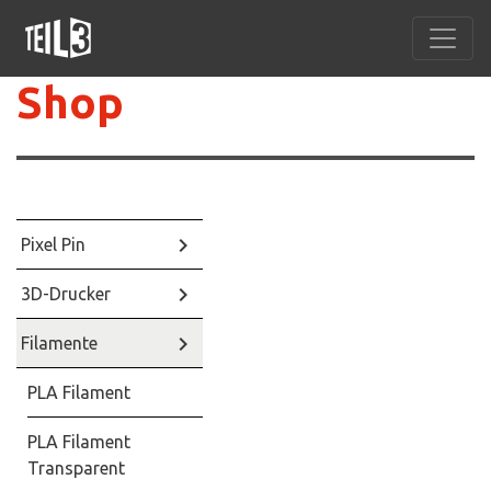
Shop
keyboard_arrow_right
Pixel Pin
keyboard_arrow_right
3D-Drucker
keyboard_arrow_right
Filamente
PLA Filament
PLA Filament
Transparent