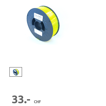
1
/
1
33.-
CHF