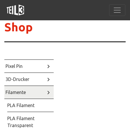
Shop
keyboard_arrow_right
Pixel Pin
keyboard_arrow_right
3D-Drucker
keyboard_arrow_right
Filamente
PLA Filament
PLA Filament
Transparent