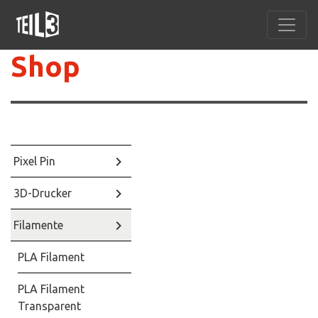
Shop
keyboard_arrow_right
Pixel Pin
keyboard_arrow_right
3D-Drucker
keyboard_arrow_right
Filamente
PLA Filament
PLA Filament
Transparent