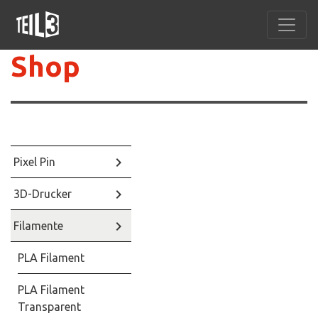
Shop
keyboard_arrow_right
Pixel Pin
keyboard_arrow_right
3D-Drucker
keyboard_arrow_right
Filamente
PLA Filament
PLA Filament
Transparent