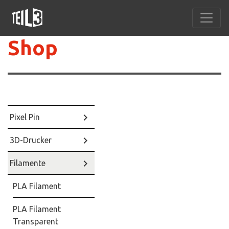
Shop
keyboard_arrow_right
Pixel Pin
keyboard_arrow_right
3D-Drucker
keyboard_arrow_right
Filamente
PLA Filament
PLA Filament
Transparent