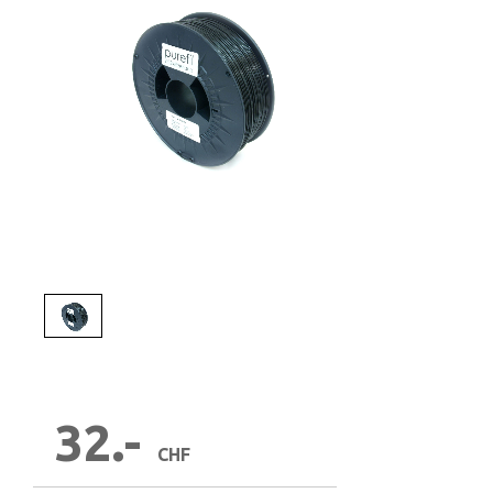
1
/
1
32.-
CHF