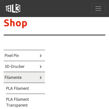
Shop
keyboard_arrow_right
Pixel Pin
keyboard_arrow_right
3D-Drucker
keyboard_arrow_right
Filamente
PLA Filament
PLA Filament
Transparent