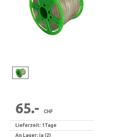
1
/
1
65.-
CHF
Lieferzeit: 1Tage
An Lager: ja (2)