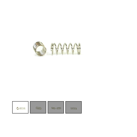
1
/
4