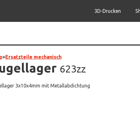
3D-Drucken
S
p
>
Ersatzteile mechanisch
ugellager
623zz
ellager 3x10x4mm mit Metallabdichtung