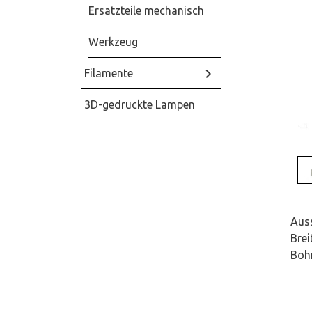
Ersatzteile mechanisch
Werkzeug
keyboard_arrow_right
Filamente
3D-gedruckte Lampen
Aus
Bre
Boh