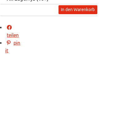
In den Warenkorb
teilen
pin
it