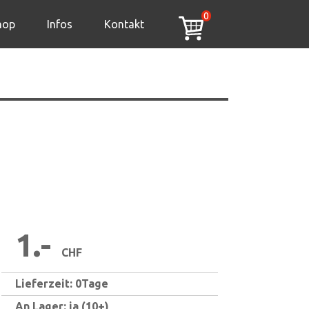
0
hop
Infos
Kontakt
1.-
CHF
Lieferzeit: 0Tage
An Lager: ja (10+)